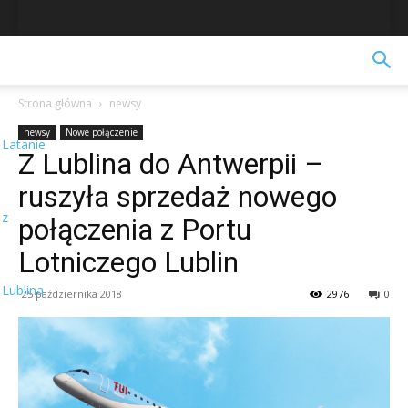
Strona główna
newsy
newsy
Nowe połączenie
Latanie
Z Lublina do Antwerpii –
ruszyła sprzedaż nowego
z
połączenia z Portu
Lotniczego Lublin
Lublina
25 października 2018
2976
0