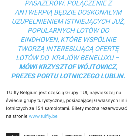
PASAŻERÓW. POŁĄCZENIE Z
ANTWERPIĄ BĘDZIE DOSKONAŁYM
UZUPEŁNIENIEM ISTNIEJĄCYCH JUŻ,
POPULARNYCH LOTÓW DO
EINDHOVEN, KTÓRE WSPÓLNIE
TWORZĄ INTERESUJĄCĄ OFERTĘ
LOTÓW DO KRAJÓW BENELUXU
–
MÓWI KRZYSZTOF WÓJTOWICZ,
PREZES PORTU LOTNICZEGO LUBLIN.
TUIfly Belgium jest częścią Grupy TUI, największej na
świecie grupy turystycznej, posiadającej 6 własnych linii
lotniczych ze 154 samolotami. Bilety można rezerwować
na stronie
www.tuifly.be
TAGI
airport lublin
ANR
Antwerpia
Antwerpia z lublina