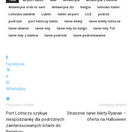
Antwerpia zrób to sam
Antwerpia zts
belgia
lotnisko lublin
Lotnisko swidnik
Lublin
lublin airport
LUZ
podróż
podróże
port lotniczy lublin
tanie bilety
tanie bilety lotnicze
tanie latanie
tanie loty
tanie loty do belgii
tanie loty TUI
tanie loty z lublina
tanie podróże
tanie podróżowanie
Facebook
X
WhatsApp
Poprzedni artykuł
Następny artykuł
Port Lotniczy szykuje
Strasznie tanie bilety Ryanair –
niespodziankę dla podróżnych
oferta na Halloween
zainteresowanych lotami do
Beneluxu