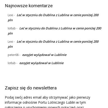
Najnowsze komentarze
Leć w styczniu do Dublina z Lublina w cenie poniżej 200
Lexi
-
pln
Leć w styczniu do Dublina z Lublina w cenie poniżej 200
lotlub
-
pln
Leć w styczniu do Dublina z Lublina w cenie poniżej 200
Lexi
-
pln
easyJet wylądował w Lublinie
peter68
-
easyJet wylądował w Lublinie
lotlub
-
Zapisz się do newslettera
Podaj swój adres email aby otrzymywać jako pierwszy
informacje odnośnie Portu Lotniczego Lublin w tym
ogłoszenia o uruchomieniu nowych połączeń oraz