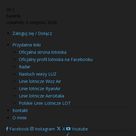
36
C
Świdnik
czwartek, 6 sierpnia, 2026
Zaloguj się / Dołącz
Przydatne linki
Oficjalna strona lotniska
Oficjalny profil lotniska na Facebooku
Radar
Nasłuch wieży LUZ
Linie lotnicze Wizz Air
Linie lotnicze RyanAir
Linie lotnicze Aeroitalia
Polskie Linie Lotnicze LOT
Kontakt
O mnie
Facebook
Instagram
X
Youtube