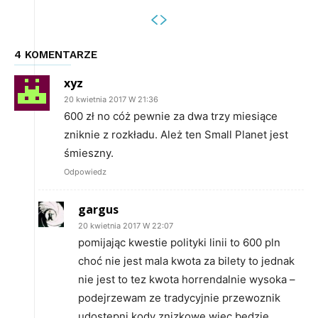
4 KOMENTARZE
xyz
20 kwietnia 2017 W 21:36
600 zł no cóż pewnie za dwa trzy miesiące
zniknie z rozkładu. Ależ ten Small Planet jest
śmieszny.
Odpowiedz
gargus
20 kwietnia 2017 W 22:07
pomijając kwestie polityki linii to 600 pln
choć nie jest mala kwota za bilety to jednak
nie jest to tez kwota horrendalnie wysoka –
podejrzewam ze tradycyjnie przewoznik
udostepni kody znizkowe wiec bedzie