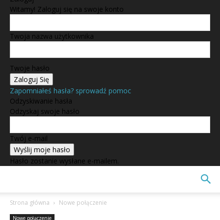
Witamy! Zaloguj się na swoje konto
Twoja nazwa użytkownika
Twoje hasło
Zapomniałeś hasła? sprowadź pomoc
Odzyskiwanie hasła
Odzyskaj swoje hasło
Twój e-mail
Hasło zostanie wysłane e-mailem.
Strona główna
Nowe połączenie
Nowe połączenie