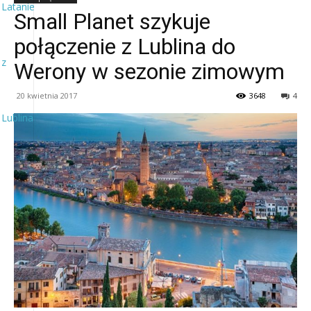
Latanie
Small Planet szykuje
połączenie z Lublina do
z
Werony w sezonie zimowym
20 kwietnia 2017
3648
4
Lublina