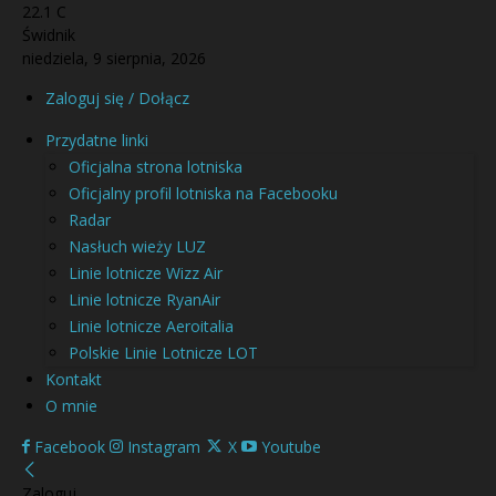
22.1
C
Świdnik
niedziela, 9 sierpnia, 2026
Zaloguj się / Dołącz
Przydatne linki
Oficjalna strona lotniska
Oficjalny profil lotniska na Facebooku
Radar
Nasłuch wieży LUZ
Linie lotnicze Wizz Air
Linie lotnicze RyanAir
Linie lotnicze Aeroitalia
Polskie Linie Lotnicze LOT
Kontakt
O mnie
Facebook
Instagram
X
Youtube
Zaloguj